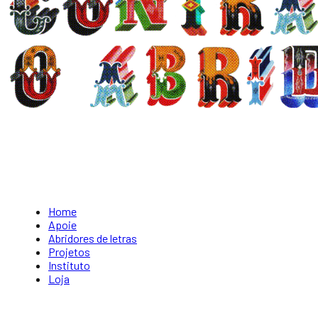
Home
Apoie
Abridores de letras
Projetos
Instituto
Loja